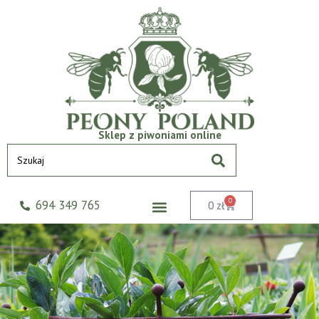
Sklep z piwoniami online
0
694 349 765
0
zł