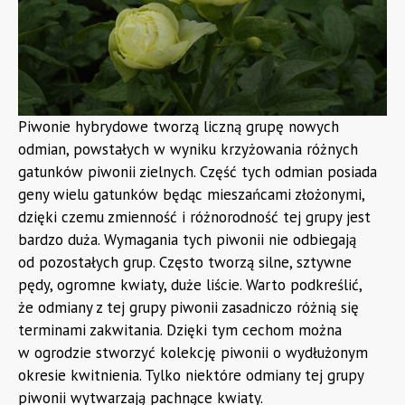
Sklep z podporami
Piwonie hybrydowe tworzą liczną grupę nowych
odmian, powstałych w wyniku krzyżowania różnych
gatunków piwonii zielnych. Część tych odmian posiada
geny wielu gatunków będąc mieszańcami złożonymi,
dzięki czemu zmienność i różnorodność tej grupy jest
bardzo duża. Wymagania tych piwonii nie odbiegają
od pozostałych grup. Często tworzą silne, sztywne
pędy, ogromne kwiaty, duże liście. Warto podkreślić,
że odmiany z tej grupy piwonii zasadniczo różnią się
terminami zakwitania. Dzięki tym cechom można
w ogrodzie stworzyć kolekcję piwonii o wydłużonym
okresie kwitnienia. Tylko niektóre odmiany tej grupy
piwonii wytwarzają pachnące kwiaty.