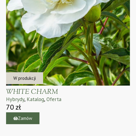
W produkcji
WHITE CHARM
Hybrydy
,
Katalog
,
Oferta
70
zł
Zamów