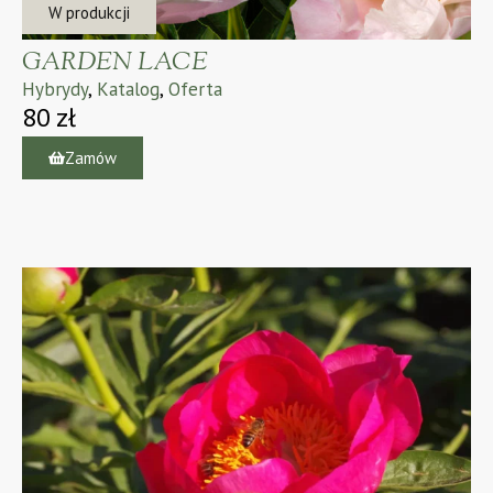
W produkcji
GARDEN LACE
Hybrydy
,
Katalog
,
Oferta
80
zł
Zamów