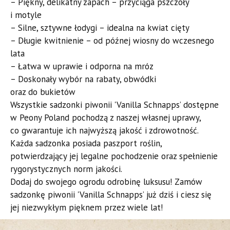
– Piękny, delikatny zapach – przyciąga pszczoły
i motyle
– Silne, sztywne łodygi – idealna na kwiat cięty
– Długie kwitnienie – od późnej wiosny do wczesnego
lata
– Łatwa w uprawie i odporna na mróz
– Doskonały wybór na rabaty, obwódki
oraz do bukietów
Wszystkie sadzonki piwonii 'Vanilla Schnapps’ dostępne
w Peony Poland pochodzą z naszej własnej uprawy,
co gwarantuje ich najwyższą jakość i zdrowotność.
Każda sadzonka posiada paszport roślin,
potwierdzający jej legalne pochodzenie oraz spełnienie
rygorystycznych norm jakości.
Dodaj do swojego ogrodu odrobinę luksusu! Zamów
sadzonkę piwonii 'Vanilla Schnapps’ już dziś i ciesz się
jej niezwykłym pięknem przez wiele lat!