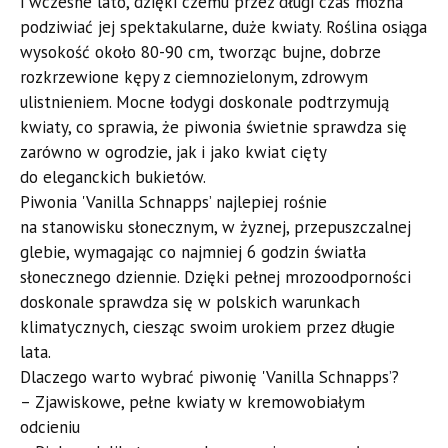
i wczesne lato, dzięki czemu przez długi czas można
podziwiać jej spektakularne, duże kwiaty. Roślina osiąga
wysokość około 80-90 cm, tworząc bujne, dobrze
rozkrzewione kępy z ciemnozielonym, zdrowym
ulistnieniem. Mocne łodygi doskonale podtrzymują
kwiaty, co sprawia, że piwonia świetnie sprawdza się
zarówno w ogrodzie, jak i jako kwiat cięty
do eleganckich bukietów.
Piwonia 'Vanilla Schnapps’ najlepiej rośnie
na stanowisku słonecznym, w żyznej, przepuszczalnej
glebie, wymagając co najmniej 6 godzin światła
słonecznego dziennie. Dzięki pełnej mrozoodporności
doskonale sprawdza się w polskich warunkach
klimatycznych, ciesząc swoim urokiem przez długie
lata.
Dlaczego warto wybrać piwonię 'Vanilla Schnapps’?
– Zjawiskowe, pełne kwiaty w kremowobiałym
odcieniu