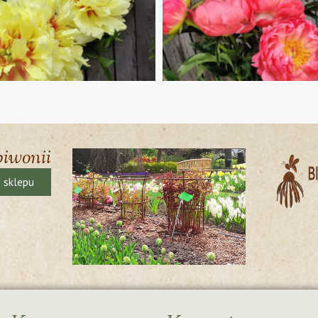
piwonii
ę sklepu