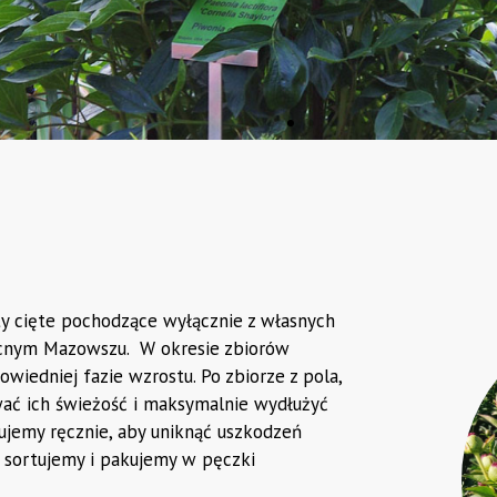
dpory dla piwoni
nasze solidne i ekskluzywne podpory, dzi
ty cięte pochodzące wyłącznie z własnych
nocnym Mazowszu. W okresie zbiorów
oje piwonie będą świetnie się eksponow
wiedniej fazie wzrostu. Po zbiorze z pola,
wać ich świeżość i maksymalnie wydłużyć
ujemy ręcznie, aby uniknąć uszkodzeń
Sklep z podporami
e sortujemy i pakujemy w pęczki