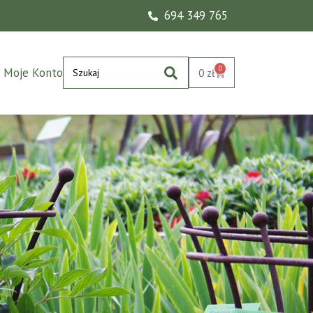
694 349 765
0
Moje Konto
0
zł