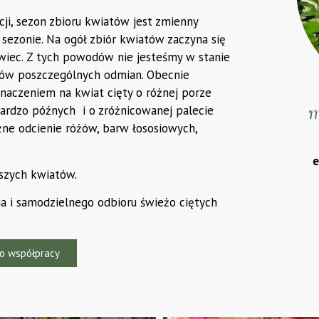
ji, sezon zbioru kwiatów jest zmienny
ezonie. Na ogół zbiór kwiatów zaczyna się
rwiec. Z tych powodów nie jesteśmy w stanie
atów poszczególnych odmian. Obecnie
naczeniem na kwiat cięty o różnej porze
m
ardzo późnych i o zróżnicowanej palecie
ne odcienie różów, barw łososiowych,
e
szych kwiatów.
a i samodzielnego odbioru świeżo ciętych
o współpracy