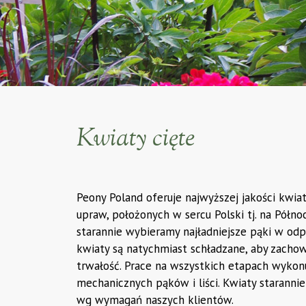
Po
Kwiaty cięte
Sprawdź 
Peony Poland oferuje najwyższej jakości kwia
upraw, położonych w sercu Polski tj. na Pół
którym Tw
starannie wybieramy najładniejsze pąki w odpo
kwiaty są natychmiast schładzane, aby zacho
trwałość. Prace na wszystkich etapach wykon
mechanicznych pąków i liści. Kwiaty staranni
wg wymagań naszych klientów.