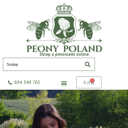
Sklep z piwoniami online
0
694 349 765
0
zł