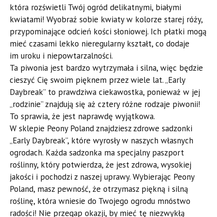
która rozświetli Twój ogród delikatnymi, białymi
kwiatami! Wyobraź sobie kwiaty w kolorze starej róży,
przypominające odcień kości słoniowej. Ich płatki mogą
mieć czasami lekko nieregularny kształt, co dodaje
im uroku i niepowtarzalności.
Ta piwonia jest bardzo wytrzymała i silna, więc będzie
cieszyć Cię swoim pięknem przez wiele lat. „Early
Daybreak” to prawdziwa ciekawostka, ponieważ w jej
„rodzinie” znajdują się aż cztery różne rodzaje piwonii!
To sprawia, że jest naprawdę wyjątkowa.
W sklepie Peony Poland znajdziesz zdrowe sadzonki
„Early Daybreak”, które wyrosły w naszych własnych
ogrodach. Każda sadzonka ma specjalny paszport
roślinny, który potwierdza, że jest zdrowa, wysokiej
jakości i pochodzi z naszej uprawy. Wybierając Peony
Poland, masz pewność, że otrzymasz piękną i silną
roślinę, która wniesie do Twojego ogrodu mnóstwo
radości! Nie przegap okazji, by mieć tę niezwykłą