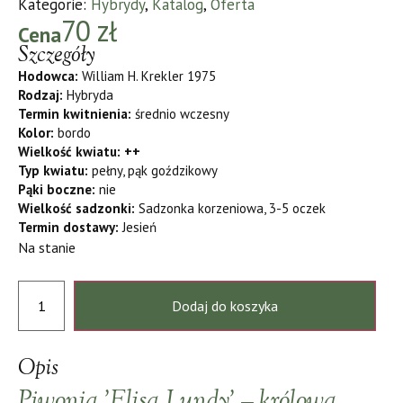
Kategorie:
Hybrydy
,
Katalog
,
Oferta
70
zł
Cena
Szczegóły
Hodowca:
William H. Krekler 1975
Rodzaj:
Hybryda
Termin kwitnienia:
średnio wczesny
Kolor:
bordo
Wielkość kwiatu: ++
Typ kwiatu:
pełny, pąk goździkowy
Pąki boczne:
nie
Wielkość sadzonki:
Sadzonka korzeniowa, 3-5 oczek
Termin dostawy:
Jesień
Na stanie
Dodaj do koszyka
Opis
Piwonia 'Elisa Lundy’ – królowa