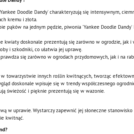
dle Dandy’?
'Yankee Doodle Dandy’ charakteryzują się intensywnym, ci
ch kremu i złota.
bie pąków na jednym pędzie, piwonia 'Yankee Doodle Dandy’ kw
e kwiaty doskonale prezentują się zarówno w ogrodzie, jak i
by i szkodniki, co ułatwia jej uprawę.
prawdza się zarówno w ogrodach przydomowych, jak i na rab
ę w towarzystwie innych roślin kwitnących, tworząc efektow
gląd doskonale wpisuje się w trendy współczesnego ogrodni
ją świeżość i pięknie prezentują się w wazonie.
atwą w uprawie. Wystarczy zapewnić jej słoneczne stanowisko
ie kwitnąć.
and?