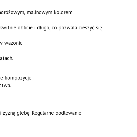
emnoróżowym, malinowym kolorem
itnie obficie i długo, co pozwala cieszyć się
 w wazonie.
atach.
ne kompozycje.
ctwa.
 i żyzną glebę. Regularne podlewanie