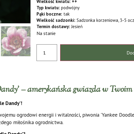
Wielkość kwiatu: ++
Typ kwiatu:
podwójny
Pąki boczne:
tak
Wielkość sadzonki:
Sadzonka korzeniowa, 3-5 oc
Termin dostawy:
Jesień
Na stanie
Dod
Dandy’ – amerykańska gwiazda w Twoim 
le Dandy’!
Twojemu ogrodowi energii i witalności, piwonia 'Yankee Doodle
żdego miłośnika ogrodnictwa.