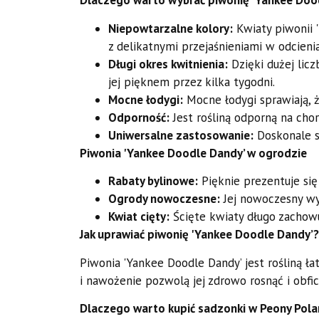
Dlaczego warto wybrać piwonię 'Yankee Doo
Niepowtarzalne kolory:
Kwiaty piwonii 
z delikatnymi przejaśnieniami w odcienia
Długi okres kwitnienia:
Dzięki dużej licz
jej pięknem przez kilka tygodni.
Mocne łodygi:
Mocne łodygi sprawiają, ż
Odporność:
Jest rośliną odporną na choro
Uniwersalne zastosowanie:
Doskonale s
Piwonia 'Yankee Doodle Dandy’ w ogrodzie
Rabaty bylinowe:
Pięknie prezentuje si
Ogrody nowoczesne:
Jej nowoczesny wy
Kwiat cięty:
Ścięte kwiaty długo zachowu
Jak uprawiać piwonię 'Yankee Doodle Dandy’?
Piwonia 'Yankee Doodle Dandy’ jest rośliną ł
i nawożenie pozwolą jej zdrowo rosnąć i obfic
Dlaczego warto kupić sadzonki w Peony Pol