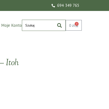
694 349 765
0
Moje Konto
0
zł
 Itoh