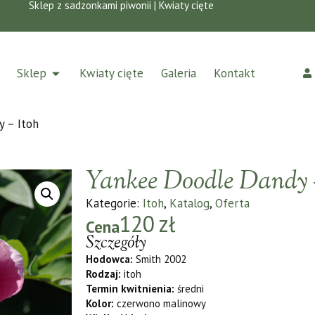
Sklep z sadzonkami piwonii | Kwiaty cięte
Sklep
Kwiaty cięte
Galeria
Kontakt
 – Itoh
Yankee Doodle Dandy –
Kategorie:
Itoh
,
Katalog
,
Oferta
120
zł
Cena
Szczegóły
Hodowca:
Smith 2002
Rodzaj:
itoh
Termin kwitnienia:
średni
Kolor:
czerwono malinowy