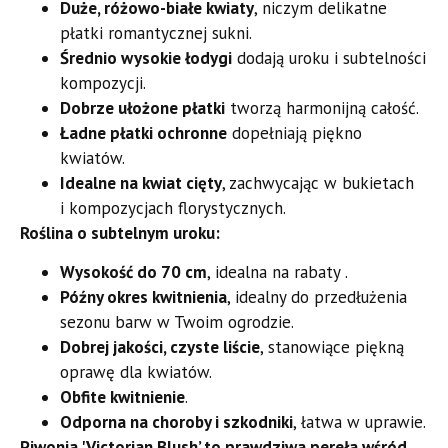
Duże, różowo-białe kwiaty
, niczym delikatne
płatki romantycznej sukni.
Średnio wysokie łodygi
dodają uroku i subtelności
kompozycji.
Dobrze ułożone płatki
tworzą harmonijną całość.
Ładne płatki ochronne
dopełniają piękno
kwiatów.
Idealne na kwiat cięty
, zachwycając w bukietach
i kompozycjach florystycznych.
Roślina o subtelnym uroku:
Wysokość do 70 cm
, idealna na rabaty .
Późny okres kwitnienia
, idealny do przedłużenia
sezonu barw w Twoim ogrodzie.
Dobrej jakości, czyste liście
, stanowiące piękną
oprawę dla kwiatów.
Obfite kwitnienie
.
Odporna na choroby i szkodniki
, łatwa w uprawie.
Piwonia 'Victorian Blush’ to prawdziwa pereła wśród