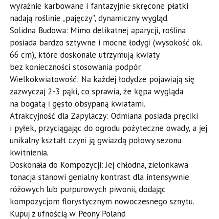
wyraźnie karbowane i fantazyjnie skręcone płatki
nadają roślinie „pajęczy”, dynamiczny wygląd.
​Solidna Budowa: Mimo delikatnej aparycji, roślina
posiada bardzo sztywne i mocne łodygi (wysokość ok.
66 cm), które doskonale utrzymują kwiaty
bez konieczności stosowania podpór.
​Wielkokwiatowość: Na każdej łodydze pojawiają się
zazwyczaj 2-3 pąki, co sprawia, że kępa wygląda
na bogatą i gęsto obsypaną kwiatami.
​Atrakcyjność dla Zapylaczy: Odmiana posiada pręciki
i pyłek, przyciągając do ogrodu pożyteczne owady, a jej
unikalny kształt czyni ją gwiazdą połowy sezonu
kwitnienia.
​Doskonała do Kompozycji: Jej chłodna, zielonkawa
tonacja stanowi genialny kontrast dla intensywnie
różowych lub purpurowych piwonii, dodając
kompozycjom florystycznym nowoczesnego sznytu.
​Kupuj z ufnością w Peony Poland