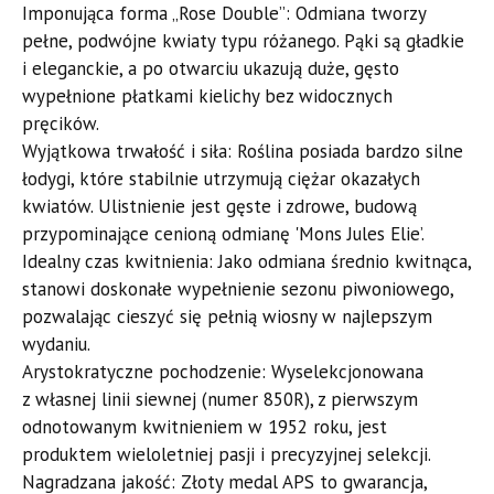
​Imponująca forma „Rose Double”: Odmiana tworzy
pełne, podwójne kwiaty typu różanego. Pąki są gładkie
i eleganckie, a po otwarciu ukazują duże, gęsto
wypełnione płatkami kielichy bez widocznych
pręcików.
​Wyjątkowa trwałość i siła: Roślina posiada bardzo silne
łodygi, które stabilnie utrzymują ciężar okazałych
kwiatów. Ulistnienie jest gęste i zdrowe, budową
przypominające cenioną odmianę 'Mons Jules Elie’.
​Idealny czas kwitnienia: Jako odmiana średnio kwitnąca,
stanowi doskonałe wypełnienie sezonu piwoniowego,
pozwalając cieszyć się pełnią wiosny w najlepszym
wydaniu.
​Arystokratyczne pochodzenie: Wyselekcjonowana
z własnej linii siewnej (numer 850R), z pierwszym
odnotowanym kwitnieniem w 1952 roku, jest
produktem wieloletniej pasji i precyzyjnej selekcji.
​Nagradzana jakość: Złoty medal APS to gwarancja,