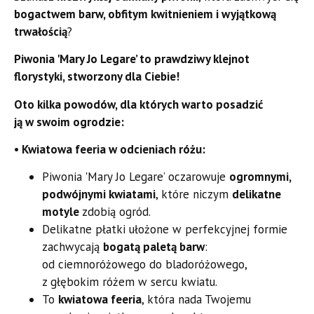
bogactwem barw, obfitym kwitnieniem i wyjątkową
trwałością
?
Piwonia 'Mary Jo Legare’ to prawdziwy klejnot
florystyki, stworzony dla Ciebie!
Oto kilka powodów, dla których warto posadzić
ją w swoim ogrodzie:
• Kwiatowa feeria w odcieniach różu:
Piwonia 'Mary Jo Legare’ oczarowuje
ogromnymi,
podwójnymi kwiatami
, które niczym
delikatne
motyle
zdobią ogród.
Delikatne płatki ułożone w perfekcyjnej formie
zachwycają
bogatą paletą barw
:
od ciemnoróżowego do bladoróżowego,
z głębokim różem w sercu kwiatu.
To
kwiatowa feeria
, która nada Twojemu