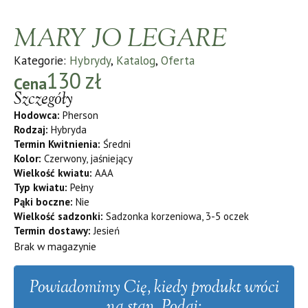
MARY JO LEGARE
Kategorie:
Hybrydy
,
Katalog
,
Oferta
130
zł
Cena
Szczegóły
Hodowca:
Pherson
Rodzaj:
Hybryda
Termin Kwitnienia:
Średni
Kolor:
Czerwony, jaśniejący
Wielkość kwiatu:
AAA
Typ kwiatu:
Pełny
Pąki boczne:
Nie
Wielkość sadzonki:
Sadzonka korzeniowa, 3-5 oczek
Termin dostawy:
Jesień
Brak w magazynie
Powiadomimy Cię, kiedy produkt wróci
na stan. Podaj: