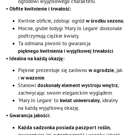
ogrodowi wyjątkowego charakteru.
• Obfite kwitnienie i trwałość:
Kwitnie obficie, zdobiąc ogród
w środku sezonu
.
Mocne, grube łodygi 'Mary Jo Legare’ doskonale
podtrzymują ciężkie kwiaty.
Ta odmiana piwonii to gwarancja
pięknego kwitnienia i wyjątkowej trwałości
.
• Idealna na każdą okazję:
Pięknie prezentuje się zarówno
w ogrodzie
, jak
i
w wazonie
.
Stanowi
doskonały element wystroju wnętrz
,
zachwycając swoim eleganckim wyglądem.
’Mary Jo Legare’ to
kwiat uniwersalny
, idealny
na każdą wyjątkową okazję.
• Gwarancja jakości:
Każda sadzonka posiada paszport roślin
,
gwarantując jej autentyczność i wysoką jakość.