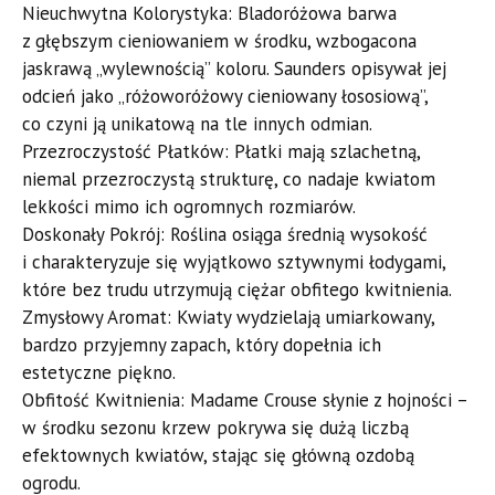
​Nieuchwytna Kolorystyka: Bladoróżowa barwa
z głębszym cieniowaniem w środku, wzbogacona
jaskrawą „wylewnością” koloru. Saunders opisywał jej
odcień jako „różoworóżowy cieniowany łososiową”,
co czyni ją unikatową na tle innych odmian.
​Przezroczystość Płatków: Płatki mają szlachetną,
niemal przezroczystą strukturę, co nadaje kwiatom
lekkości mimo ich ogromnych rozmiarów.
​Doskonały Pokrój: Roślina osiąga średnią wysokość
i charakteryzuje się wyjątkowo sztywnymi łodygami,
które bez trudu utrzymują ciężar obfitego kwitnienia.
​Zmysłowy Aromat: Kwiaty wydzielają umiarkowany,
bardzo przyjemny zapach, który dopełnia ich
estetyczne piękno.
​Obfitość Kwitnienia: Madame Crouse słynie z hojności –
w środku sezonu krzew pokrywa się dużą liczbą
efektownych kwiatów, stając się główną ozdobą
ogrodu.