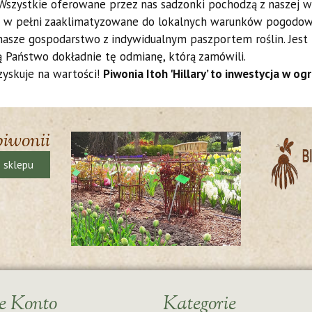
zystkie oferowane przez nas sadzonki pochodzą z naszej włas
ą w pełni zaaklimatyzowane do lokalnych warunków pogodow
 nasze gospodarstwo z indywidualnym paszportem roślin. Jest
ą Państwo dokładnie tę odmianę, którą zamówili.
zyskuje na wartości!
Piwonia Itoh 'Hillary’ to inwestycja w og
piwonii
ę sklepu
e Konto
Kategorie