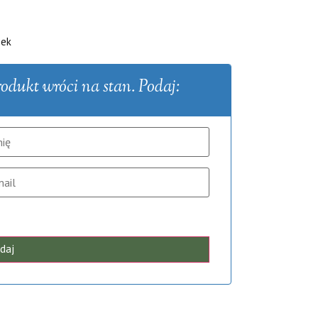
zek
dukt wróci na stan. Podaj:
daj