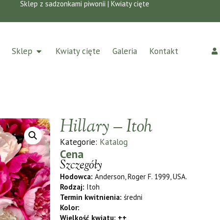
Sklep z sadzonkami piwonii | Kwiaty cięte
Sklep
Kwiaty cięte
Galeria
Kontakt
Hillary – Itoh
Kategorie:
Katalog
Cena
Szczegóły
Hodowca:
Anderson, Roger F. 1999, USA.
Rodzaj:
Itoh
Termin kwitnienia:
średni
Kolor:
Wielkość kwiatu: ++