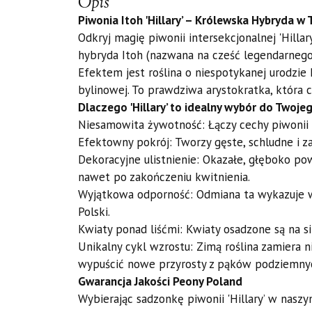
Opis
Piwonia Itoh 'Hillary’ – Królewska Hybryda 
Odkryj magię piwonii intersekcjonalnej 'Hillar
hybryda Itoh (nazwana na cześć legendarnego t
Efektem jest roślina o niespotykanej urodzie
bylinowej. To prawdziwa arystokratka, która c
Dlaczego 'Hillary’ to idealny wybór do Twoj
Niesamowita żywotność: Łączy cechy piwonii dr
Efektowny pokrój: Tworzy gęste, schludne i za
Dekoracyjne ulistnienie: Okazałe, głęboko pow
nawet po zakończeniu kwitnienia.
Wyjątkowa odporność: Odmiana ta wykazuje wi
Polski.
Kwiaty ponad liśćmi: Kwiaty osadzone są na s
Unikalny cykl wzrostu: Zimą roślina zamiera 
wypuścić nowe przyrosty z pąków podziemny
Gwarancja Jakości Peony Poland
Wybierając sadzonkę piwonii 'Hillary’ w nas