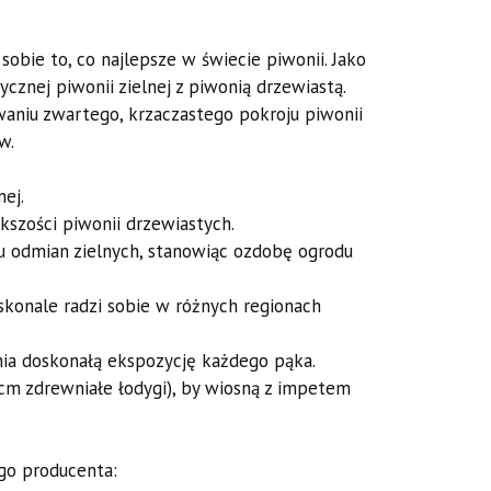
 sobie to, co najlepsze w świecie piwonii. Jako
ycznej piwonii zielnej z piwonią drzewiastą.
owaniu zwartego, krzaczastego pokroju piwonii
w.
nej.
kszości piwonii drzewiastych.
ż u odmian zielnych, stanowiąc ozdobę ogrodu
skonale radzi sobie w różnych regionach
nia doskonałą ekspozycję każdego pąka.
 cm zdrewniałe łodygi), by wiosną z impetem
go producenta: