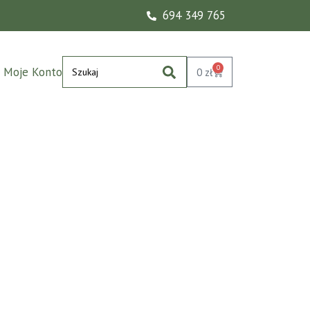
694 349 765
0
Moje Konto
0
zł