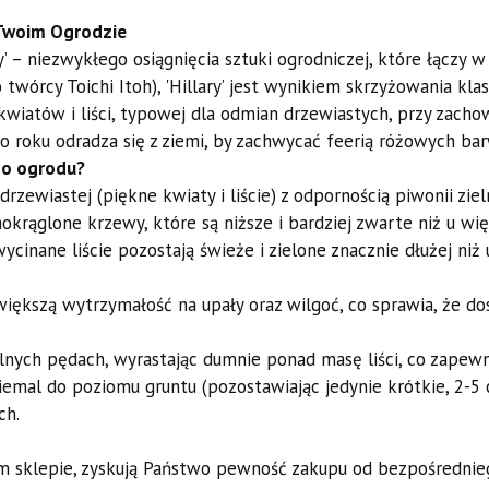
w Twoim Ogrodzie
y’ – niezwykłego osiągnięcia sztuki ogrodniczej, które łączy w
wórcy Toichi Itoh), 'Hillary’ jest wynikiem skrzyżowania klas
 kwiatów i liści, typowej dla odmian drzewiastych, przy zach
o roku odradza się z ziemi, by zachwycać feerią różowych bar
ego ogrodu?
zewiastej (piękne kwiaty i liście) z odpornością piwonii ziel
okrąglone krzewy, które są niższe i bardziej zwarte niż u wię
ycinane liście pozostają świeże i zielone znacznie dłużej ni
ększą wytrzymałość na upały oraz wilgoć, co sprawia, że do
ilnych pędach, wyrastając dumnie ponad masę liści, co zapew
niemal do poziomu gruntu (pozostawiając jedynie krótkie, 2-5
ch.
zym sklepie, zyskują Państwo pewność zakupu od bezpośrednie