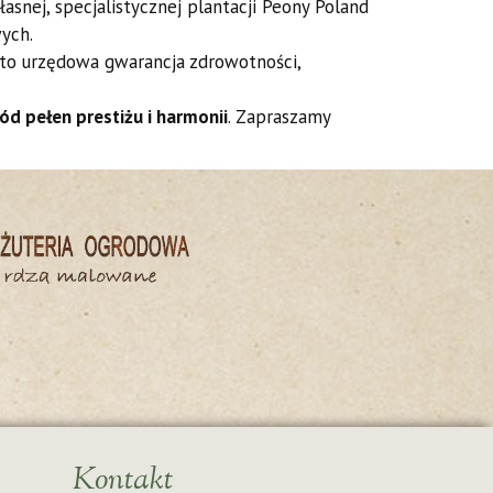
nej, specjalistycznej plantacji Peony Poland
ych.
 to urzędowa gwarancja zdrowotności,
ród pełen prestiżu i harmonii
. Zapraszamy
Kontakt