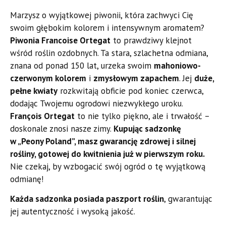
Marzysz o wyjątkowej piwonii, która zachwyci Cię
swoim głębokim kolorem i intensywnym aromatem?
Piwonia Francoise Ortegat
to prawdziwy klejnot
wśród roślin ozdobnych. Ta stara, szlachetna odmiana,
znana od ponad 150 lat, urzeka swoim
mahoniowo-
czerwonym kolorem
i
zmysłowym zapachem
. Jej
duże,
pełne kwiaty
rozkwitają obficie pod koniec czerwca,
dodając Twojemu ogrodowi niezwykłego uroku.
François Ortegat
to nie tylko piękno, ale i trwałość –
doskonale znosi nasze zimy.
Kupując sadzonkę
w „Peony Poland”, masz gwarancję zdrowej i silnej
rośliny, gotowej do kwitnienia już w pierwszym roku.
Nie czekaj, by wzbogacić swój ogród o tę wyjątkową
odmianę!
Każda sadzonka posiada paszport roślin
, gwarantując
jej autentyczność i wysoką jakość.