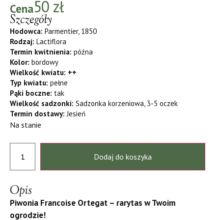
50
zł
Cena
Szczegóły
Hodowca:
Parmentier, 1850
Rodzaj:
Lactiflora
Termin kwitnienia:
późna
Kolor:
bordowy
Wielkość kwiatu: ++
Typ kwiatu:
pełne
Pąki boczne:
tak
Wielkość sadzonki:
Sadzonka korzeniowa, 3-5 oczek
Termin dostawy:
Jesień
Na stanie
Dodaj do koszyka
Opis
Piwonia Francoise Ortegat – rarytas w Twoim
ogrodzie!