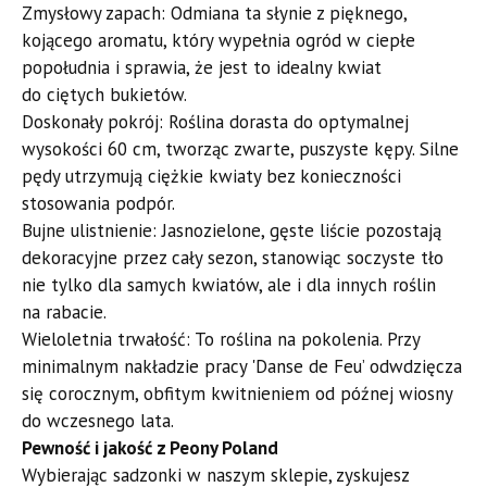
​Zmysłowy zapach: Odmiana ta słynie z pięknego,
kojącego aromatu, który wypełnia ogród w ciepłe
popołudnia i sprawia, że jest to idealny kwiat
do ciętych bukietów.
​Doskonały pokrój: Roślina dorasta do optymalnej
wysokości 60 cm, tworząc zwarte, puszyste kępy. Silne
pędy utrzymują ciężkie kwiaty bez konieczności
stosowania podpór.
​Bujne ulistnienie: Jasnozielone, gęste liście pozostają
dekoracyjne przez cały sezon, stanowiąc soczyste tło
nie tylko dla samych kwiatów, ale i dla innych roślin
na rabacie.
​Wieloletnia trwałość: To roślina na pokolenia. Przy
minimalnym nakładzie pracy 'Danse de Feu’ odwdzięcza
się corocznym, obfitym kwitnieniem od późnej wiosny
do wczesnego lata.
​Pewność i jakość z Peony Poland
​Wybierając sadzonki w naszym sklepie, zyskujesz