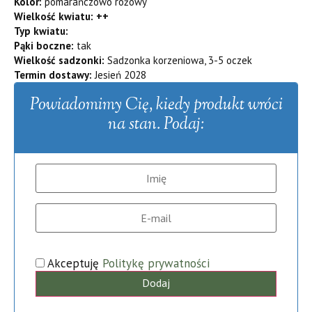
Kolor:
pomarańczowo różowy
Wielkość kwiatu: ++
Typ kwiatu:
Pąki boczne:
tak
Wielkość sadzonki:
Sadzonka korzeniowa, 3-5 oczek
Termin dostawy:
Jesień 2028
Powiadomimy Cię, kiedy produkt wróci
na stan. Podaj:
Akceptuję
Politykę prywatności
Dodaj