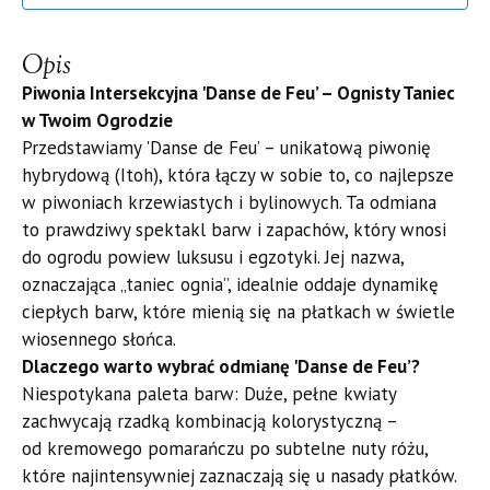
Opis
Piwonia Intersekcyjna 'Danse de Feu’ – Ognisty Taniec
w Twoim Ogrodzie
​Przedstawiamy 'Danse de Feu’ – unikatową piwonię
hybrydową (Itoh), która łączy w sobie to, co najlepsze
w piwoniach krzewiastych i bylinowych. Ta odmiana
to prawdziwy spektakl barw i zapachów, który wnosi
do ogrodu powiew luksusu i egzotyki. Jej nazwa,
oznaczająca „taniec ognia”, idealnie oddaje dynamikę
ciepłych barw, które mienią się na płatkach w świetle
wiosennego słońca.
​Dlaczego warto wybrać odmianę 'Danse de Feu’?
​Niespotykana paleta barw: Duże, pełne kwiaty
zachwycają rzadką kombinacją kolorystyczną –
od kremowego pomarańczu po subtelne nuty różu,
które najintensywniej zaznaczają się u nasady płatków.