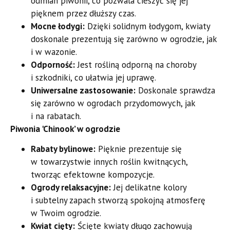
odmian piwonii, co pozwala cieszyć się jej
pięknem przez dłuższy czas.
Mocne łodygi:
Dzięki solidnym łodygom, kwiaty
doskonale prezentują się zarówno w ogrodzie, jak
i w wazonie.
Odporność:
Jest rośliną odporną na choroby
i szkodniki, co ułatwia jej uprawę.
Uniwersalne zastosowanie:
Doskonale sprawdza
się zarówno w ogrodach przydomowych, jak
i na rabatach.
Piwonia 'Chinook’ w ogrodzie
Rabaty bylinowe:
Pięknie prezentuje się
w towarzystwie innych roślin kwitnących,
tworząc efektowne kompozycje.
Ogrody relaksacyjne:
Jej delikatne kolory
i subtelny zapach stworzą spokojną atmosferę
w Twoim ogrodzie.
Kwiat cięty:
Ścięte kwiaty długo zachowują