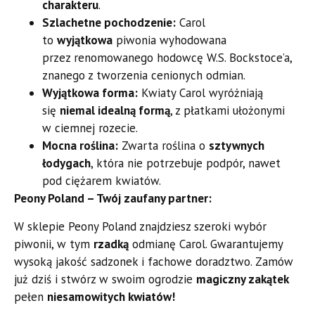
charakteru
.
Szlachetne pochodzenie:
Carol
to
wyjątkowa
piwonia wyhodowana
przez renomowanego hodowcę W.S. Bockstoce’a,
znanego z tworzenia cenionych odmian.
Wyjątkowa forma:
Kwiaty Carol wyróżniają
się
niemal idealną formą
, z płatkami ułożonymi
w ciemnej rozecie.
Mocna roślina:
Zwarta roślina o
sztywnych
łodygach
, która nie potrzebuje podpór, nawet
pod ciężarem kwiatów.
Peony Poland – Twój zaufany partner:
W sklepie Peony Poland znajdziesz szeroki wybór
piwonii, w tym
rzadką
odmianę Carol. Gwarantujemy
wysoką jakość sadzonek i fachowe doradztwo. Zamów
już dziś i stwórz w swoim ogrodzie
magiczny zakątek
pełen
niesamowitych kwiatów!