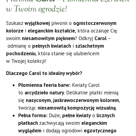
w Twoim ogrodzie!
Szukasz
wyjątkowej
piwonii o
ognistoczerwonym
kolorze
i
eleganckim kształcie
, która oczaruje Cię
swoim
niesamowitym pięknem
? Odkryj
Carol
–
odmianę o
pełnych kwiatach
i
szlachetnym
pochodzeniu
, która stanie się ulubieńcem
w Twojej kolekcji!
Dlaczego Carol to idealny wybór?
Płomienna feeria barw:
Kwiaty Carol
to
arcydzieło natury
. Delikatne płatki mienią
się
nasyconym, jaskrawoczerwonym kolorem
,
tworząc
niesamowitą kompozycję wizualną
.
Pełna forma:
Duże,
pełne kwiaty
o
licznych
płatkach
zachwycają swoim
eleganckim
wyglądem
i dodają ogrodowi
egzotycznego