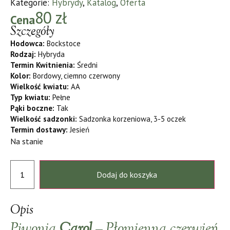
Kategorie:
Hybrydy
,
Katalog
,
Oferta
80
zł
Cena
Szczegóły
Hodowca:
Bockstoce
Rodzaj:
Hybryda
Termin Kwitnienia:
Średni
Kolor:
Bordowy, ciemno czerwony
Wielkość kwiatu:
AA
Typ kwiatu:
Pełne
Pąki boczne:
Tak
Wielkość sadzonki:
Sadzonka korzeniowa, 3-5 oczek
Termin dostawy:
Jesień
Na stanie
Dodaj do koszyka
Opis
Piwonia
Carol
– Płomienna czerwień