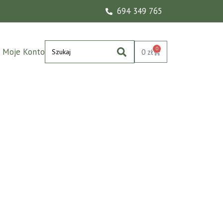
694 349 765
0
Moje Konto
0
zł