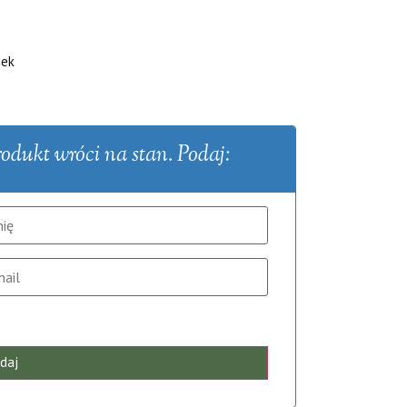
zek
dukt wróci na stan. Podaj:
daj