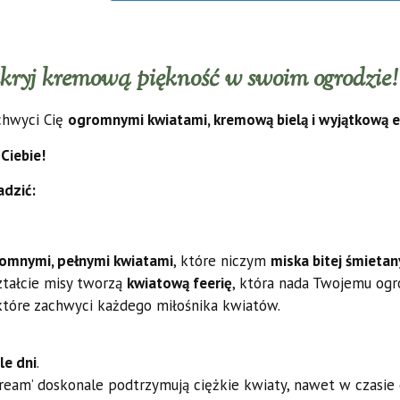
kryj kremową piękność w swoim ogrodzie!
achwyci Cię
ogromnymi kwiatami, kremową bielą i wyjątkową e
Ciebie!
adzić:
omnymi, pełnymi kwiatami
, które niczym
miska bitej śmietan
ztałcie misy tworzą
kwiatową feerię
, która nada Twojemu og
 które zachwyci każdego miłośnika kwiatów.
le dni
.
eam’ doskonale podtrzymują ciężkie kwiaty, nawet w czasie 