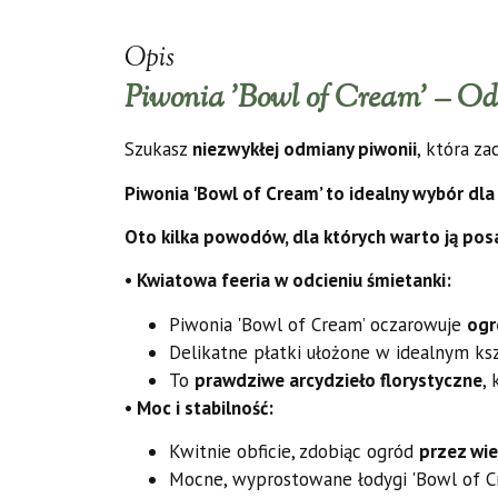
Opis
Piwonia 'Bowl of Cream’ – Od
Szukasz
niezwykłej odmiany piwonii
, która z
Piwonia 'Bowl of Cream’ to idealny wybór dla 
Oto kilka powodów, dla których warto ją pos
• Kwiatowa feeria w odcieniu śmietanki:
Piwonia 'Bowl of Cream’ oczarowuje
ogr
Delikatne płatki ułożone w idealnym ks
To
prawdziwe arcydzieło florystyczne
,
• Moc i stabilność:
Kwitnie obficie, zdobiąc ogród
przez wie
Mocne, wyprostowane łodygi 'Bowl of Cr