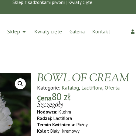
Sklep z sadzonkami piwonii | Kwiaty cięte
Sklep
Kwiaty cięte
Galeria
Kontakt
BOWL OF CREAM
Kategorie:
Katalog
,
Lactiflora
,
Oferta
80
zł
Cena
Szczegóły
Hodowca:
Klehm
Rodzaj:
Lactiflora
Termin Kwitnienia:
Późny
Kolor:
Biały , kremowy