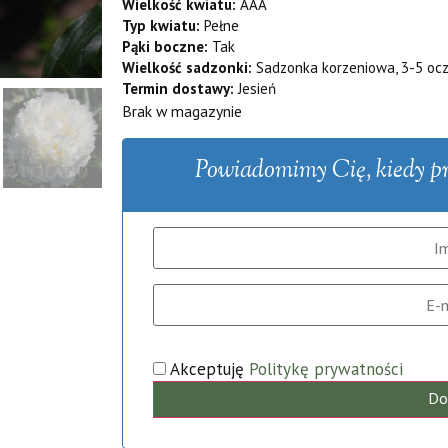
Wielkość kwiatu:
AAA
Typ kwiatu:
Pełne
Pąki boczne:
Tak
Wielkość sadzonki:
Sadzonka korzeniowa, 3-5 oc
Termin dostawy:
Jesień
Brak w magazynie
Powiadomimy Cię, kiedy pro
Akceptuję
Politykę prywatności
Do