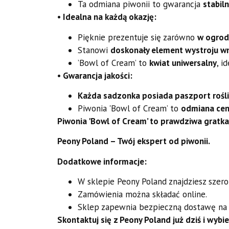
Ta odmiana piwonii to gwarancja
stabiln
• Idealna na każdą okazję:
Pięknie prezentuje się zarówno
w ogrod
Stanowi
doskonały element wystroju w
’Bowl of Cream’ to
kwiat uniwersalny
, i
• Gwarancja jakości:
Każda sadzonka posiada paszport rośl
Piwonia 'Bowl of Cream’ to
odmiana cen
Piwonia 'Bowl of Cream’ to prawdziwa gratka
Peony Poland – Twój ekspert od piwonii.
Dodatkowe informacje:
W sklepie Peony Poland znajdziesz szer
Zamówienia można składać online.
Sklep zapewnia bezpieczną dostawę na te
Skontaktuj się z Peony Poland już dziś i wyb