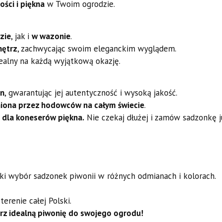
ości i piękna
w Twoim ogrodzie.
zie
, jak i
w wazonie
.
nętrz
, zachwycając swoim eleganckim wyglądem.
dealny na każdą wyjątkową okazję.
in
, gwarantując jej autentyczność i wysoką jakość.
iona przez hodowców na całym świecie
.
 dla koneserów piękna.
Nie czekaj dłużej i zamów sadzonkę j
oki wybór sadzonek piwonii w różnych odmianach i kolorach.
renie całej Polski.
ierz idealną piwonię do swojego ogrodu!