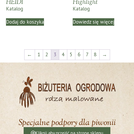
HEIDI
Highlight
Katalog
Katalog
Dodaj do koszyka
Dowiedz się więcej
←
1
2
3
4
5
6
7
8
→
Specjalne podpory dla piwonii
Kliknij aby przejść na stronę sklepu